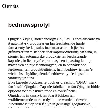
Oer ús
bedriuwsprofyl
Qingdao Yiqing Biotechnology Co., Ltd. is spesjalisearre yn
it automatysk produsearjen fan leechsteande hurde
farmaseutyske kapsules foar mear as tritich jier.As
grûnlizzer fan 'e standert foar kapsule-yndustry yn Sina, in
pionier fan automatyske produksje fan leechsteande
kapsules, in lieder yn' e promoasje en tapassing fan nije
materialen en nije technologyen, en in oanhâldende
ferdigener fan produktfeiligens, hat it bedriuw ien fan 'e
wichtichste byldbepalende bedriuwen yn 'e kapsule-
yndustry yn Sina.
Elke kapsule produsearre troch ús draacht it "DNA"-merk
fan 'e stêd Qingdao. Capsule-fabrikanten fan Qingdao bidde
oprjocht foar minsklike frede en folkssûnens!
Qingdao is in kânsryk lân foar it fokken fan
wrâldferneamde merken dy't kinne wurde oerlevere.
It bedriuw leit op sa'n lân yn in geunstige geografyske