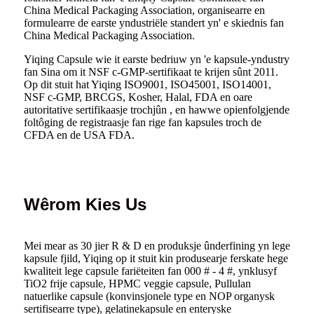
China Medical Packaging Association, organisearre en
formulearre de earste yndustriële standert yn' e skiednis fan
China Medical Packaging Association.
Yiqing Capsule wie it earste bedriuw yn 'e kapsule-yndustry
fan Sina om it NSF c-GMP-sertifikaat te krijen sûnt 2011.
Op dit stuit hat Yiqing ISO9001, ISO45001, ISO14001,
NSF c-GMP, BRCGS, Kosher, Halal, FDA en oare
autoritative sertifikaasje trochjûn , en hawwe opienfolgjende
foltôging de registraasje fan rige fan kapsules troch de
CFDA en de USA FDA.
Wêrom Kies Us
Mei mear as 30 jier R & D en produksje ûnderfining yn lege
kapsule fjild, Yiqing op it stuit kin produsearje ferskate hege
kwaliteit lege capsule fariëteiten fan 000 # - 4 #, ynklusyf
TiO2 frije capsule, HPMC veggie capsule, Pullulan
natuerlike capsule (konvinsjonele type en NOP organysk
sertifisearre type), gelatinekapsule en enteryske