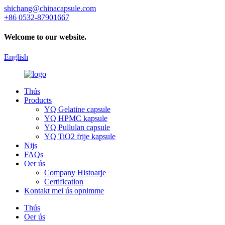
shichang@chinacapsule.com
+86 0532-87901667
Welcome to our website.
English
Thús
Products
YQ Gelatine capsule
YQ HPMC kapsule
YQ Pullulan capsule
YQ TiO2 frije kapsule
Nijs
FAQs
Oer ús
Company Histoarje
Certification
Kontakt mei ús opnimme
Thús
Oer ús