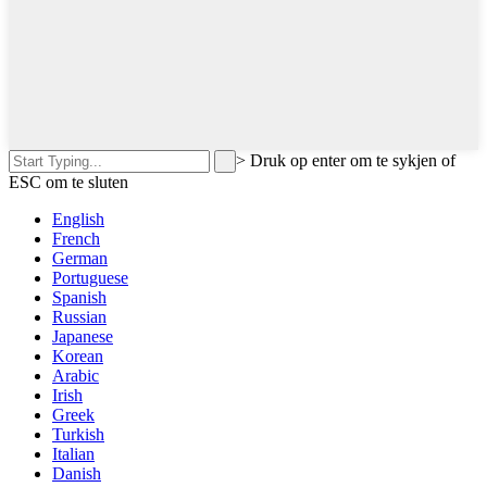
>
Druk op enter om te sykjen of
ESC om te sluten
English
French
German
Portuguese
Spanish
Russian
Japanese
Korean
Arabic
Irish
Greek
Turkish
Italian
Danish