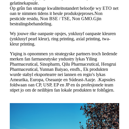
gelatinekapsule.
Op grûn fan strange kwaliteitsstandert beloofje wy ETO net
oan te nimmen tidens it heule produksjeproses.Non
pesticide residu, Non BSE / TSE, Non GMO.Gjin
bestralingsbehandeling.
Wy jouwe rike oanpaste opsjes, ynklusyf oanpaste kleuren
(ynklusyf pearl kleur), ring printing, axial printing, twa-
kleur printing.
Yiqing is opnommen yn strategyske partners troch liedende
merken fan farmaseutyske yndustry lykas Yiling
Pharmaceutical, Sinopharm, Qilu Pharmaceutical, Hengrui
Pharmaceutical, Yunnan Baiyao, ensfh., Ek produkten
wurde stabyl eksportearre nei lannen en regio's lykas
Amearika, Europa, Oseaanje en Súdeast-Aazje. .Kapsules
foldwaan oan CP, USP, EP en JP en ús profesjonele team
stipet jo om de neilibjen fan lokale produkten te foltôgjen.