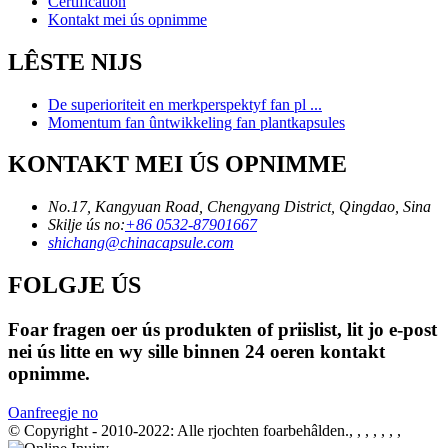
Certification
Kontakt mei ús opnimme
LÊSTE NIJS
De superioriteit en merkperspektyf fan pl ...
Momentum fan ûntwikkeling fan plantkapsules
KONTAKT MEI ÚS OPNIMME
No.17, Kangyuan Road, Chengyang District, Qingdao, Sina
Skilje ús no:
+86 0532-87901667
shichang@chinacapsule.com
FOLGJE ÚS
Foar fragen oer ús produkten of priislist, lit jo e-post
nei ús litte en wy sille binnen 24 oeren kontakt
opnimme.
Oanfreegje no
© Copyright - 2010-2022: Alle rjochten foarbehâlden., , , , , , ,