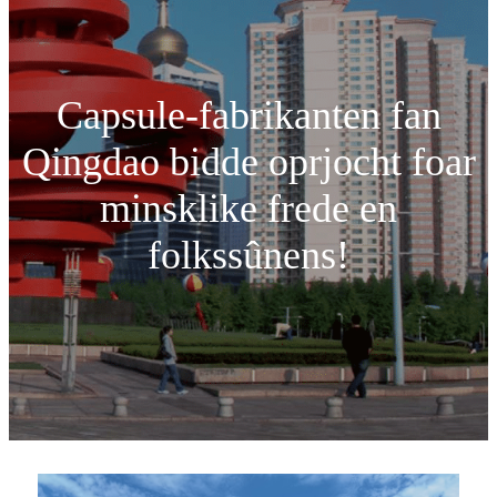
Capsule-fabrikanten fan
Qingdao bidde oprjocht foar
minsklike frede en
folkssûnens!