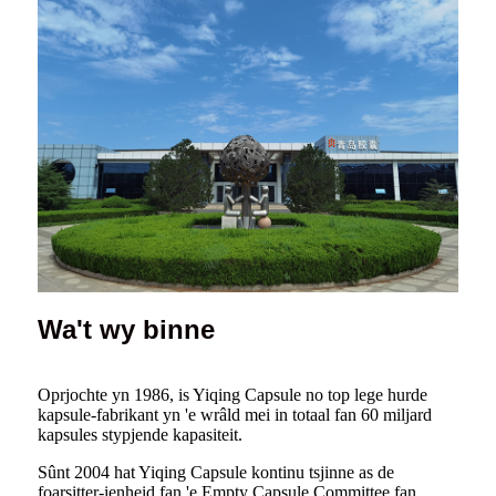
Wa't wy binne
Oprjochte yn 1986, is Yiqing Capsule no top lege hurde
kapsule-fabrikant yn 'e wrâld mei in totaal fan 60 miljard
kapsules stypjende kapasiteit.
Sûnt 2004 hat Yiqing Capsule kontinu tsjinne as de
foarsitter-ienheid fan 'e Empty Capsule Committee fan