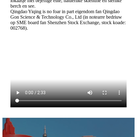
lokaasje mei bejeftige elite, natuerlike skientme en sierlike
berch en see.
Qingdao Yiqing is no foar in part eigendom fan Qingdao
Gon Science & Technology Co., Ltd (in notearre bedriuw
op SME board fan Shenzhen Stock Exchange, stock koade:
002768).