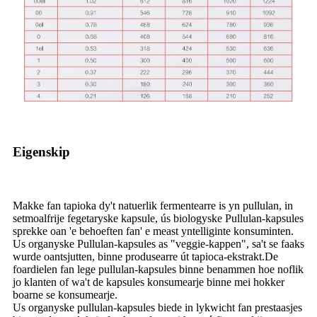
Eigenskip
Makke fan tapioka dy't natuerlik fermentearre is yn pullulan, in
setmoalfrije fegetaryske kapsule, ús biologyske Pullulan-kapsules
sprekke oan 'e behoeften fan' e meast yntelliginte konsuminten.
Us organyske Pullulan-kapsules as "veggie-kappen", sa't se faaks
wurde oantsjutten, binne produsearre út tapioca-ekstrakt.De
foardielen fan lege pullulan-kapsules binne benammen hoe noflik
jo klanten of wa't de kapsules konsumearje binne mei hokker
boarne se konsumearje.
Us organyske pullulan-kapsules biede in lykwicht fan prestaasjes