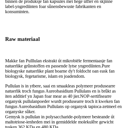
binnen de produksje fan kapsules mei hege útfier en skjinne
label-yngrediïnten foar sûnensbewuste fabrikanten en
konsuminten.
Raw materiaal
Makke fan Pulllulan ekstrakt út mikrobiële fermentaasje fan
natuerlike grûnstoffen en passende lytse yngrediïnten.Pure
biologyske natuerlike plant boarne dy't foldocht oan eask fan
biologysk, fegetarisme, islam en joadendom.
Pullulan is in ytbere, saai en smaakleas polymeer produsearre
natuerlik troch fungus Aureobasidium Pullulans en is brûkt as
iten additief yn Japan foar mear as 40 jier.NOP-sertifisearre
organysk pullulanpoeder wurdt produsearre troch it kweken fan
fungus Aureobasidium Pullulans op organysk tapioca-zetmeel en
organyske sûker.
Gemysk is pullulan in polysaccharide-polymeer besteande út
maltotriose-ienheden mei in gemiddelde molekulêre gewicht
tusken 362 KDa en 480 KDa.