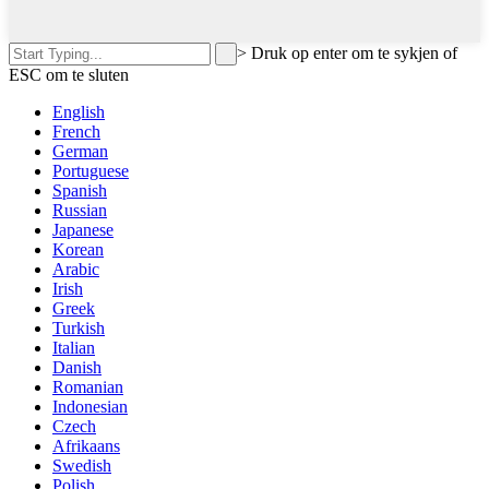
>
Druk op enter om te sykjen of
ESC om te sluten
English
French
German
Portuguese
Spanish
Russian
Japanese
Korean
Arabic
Irish
Greek
Turkish
Italian
Danish
Romanian
Indonesian
Czech
Afrikaans
Swedish
Polish