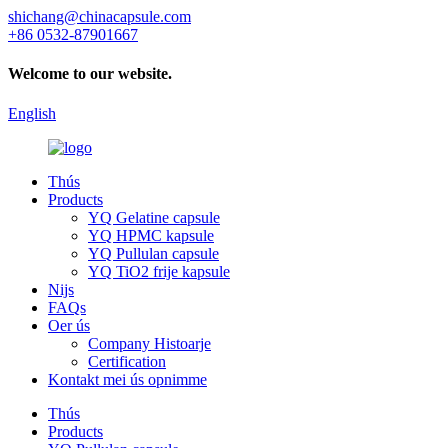
shichang@chinacapsule.com
+86 0532-87901667
Welcome to our website.
English
Thús
Products
YQ Gelatine capsule
YQ HPMC kapsule
YQ Pullulan capsule
YQ TiO2 frije kapsule
Nijs
FAQs
Oer ús
Company Histoarje
Certification
Kontakt mei ús opnimme
Thús
Products