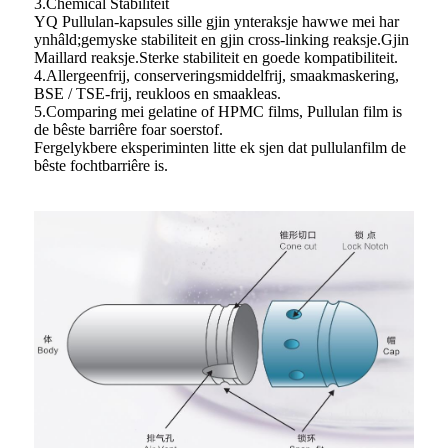
3.Chemical Stabiliteit
YQ Pullulan-kapsules sille gjin ynteraksje hawwe mei har
ynhâld;gemyske stabiliteit en gjin cross-linking reaksje.Gjin
Maillard reaksje.Sterke stabiliteit en goede kompatibiliteit.
4.Allergeenfrij, conserveringsmiddelfrij, smaakmaskering,
BSE / TSE-frij, reukloos en smaakleas.
5.Comparing mei gelatine of HPMC films, Pullulan film is
de bêste barriêre foar soerstof.
Fergelykbere eksperiminten litte ek sjen dat pullulanfilm de
bêste fochtbarriêre is.