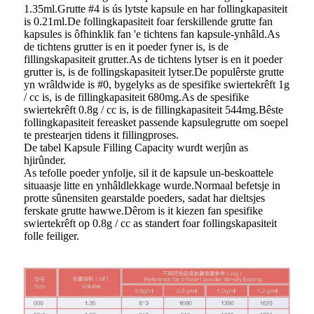
1.35ml.Grutte #4 is ús lytste kapsule en har follingkapasiteit
is 0.21ml.De follingkapasiteit foar ferskillende grutte fan
kapsules is ôfhinklik fan 'e tichtens fan kapsule-ynhâld.As
de tichtens grutter is en it poeder fyner is, is de
fillingskapasiteit grutter.As de tichtens lytser is en it poeder
grutter is, is de follingskapasiteit lytser.De populêrste grutte
yn wrâldwide is #0, bygelyks as de spesifike swiertekrêft 1g
/ cc is, is de fillingkapasiteit 680mg.As de spesifike
swiertekrêft 0.8g / cc is, is de fillingkapasiteit 544mg.Bêste
follingkapasiteit fereasket passende kapsulegrutte om soepel
te prestearjen tidens it fillingproses.
De tabel Kapsule Filling Capacity wurdt werjûn as
hjirûnder.
As tefolle poeder ynfolje, sil it de kapsule un-beskoattele
situaasje litte en ynhâldlekkage wurde.Normaal befetsje in
protte sûnensiten gearstalde poeders, sadat har dieltsjes
ferskate grutte hawwe.Dêrom is it kiezen fan spesifike
swiertekrêft op 0.8g / cc as standert foar follingskapasiteit
folle feiliger.