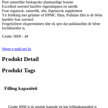
Pure natuerlike biologyske plantaardige boarne
Excellent soerstof barriêre eigenskippen en uterlik
Foar organysk, natuerlik, sûn, fegetarysk supplement
Yn ferliking mei gelatine of HPMC films, Pullulan film is de bêste
barriêre foar soerstof.
Fergelykbere eksperiminten litte ek sjen dat pullulanfilm de bêste
fochtbarriêre is.
Grutte: 000# - 4#
Stjoer e-mail nei ús
Produkt Detail
Produkt Tags
Filling kapasiteit
Grutte #000 is ús grutste kapsule en har follingkapasiteit is