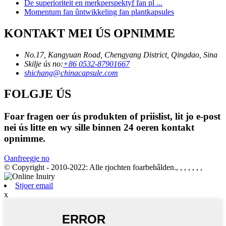
De superioriteit en merkperspektyf fan pl ...
Momentum fan ûntwikkeling fan plantkapsules
KONTAKT MEI ÚS OPNIMME
No.17, Kangyuan Road, Chengyang District, Qingdao, Sina
Skilje ús no:
+86 0532-87901667
shichang@chinacapsule.com
FOLGJE ÚS
Foar fragen oer ús produkten of priislist, lit jo e-post
nei ús litte en wy sille binnen 24 oeren kontakt
opnimme.
Oanfreegje no
© Copyright - 2010-2022: Alle rjochten foarbehâlden., , , , , , ,
Stjoer email
x